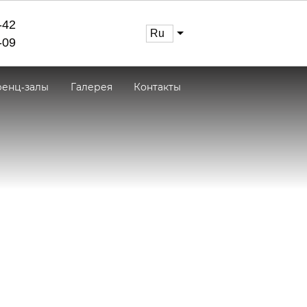
-42
ru
-09
енц-залы
Галерея
Контакты